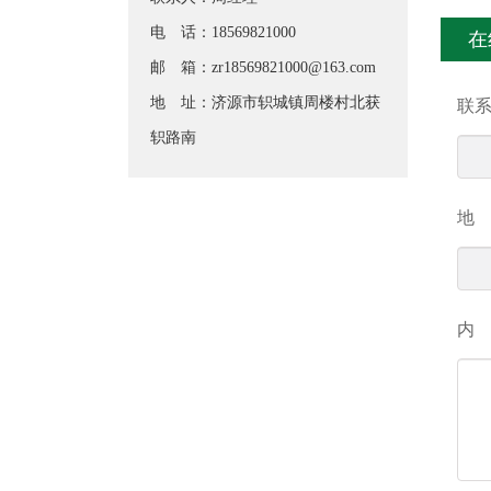
电 话：18569821000
在
邮 箱：
zr18569821000@163.com
地 址：济源市轵城镇周楼村北获
联
轵路南
地
内