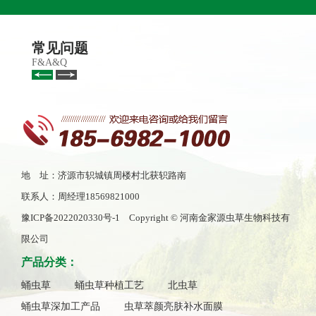
常见问题
F&A&Q
地 址：济源市轵城镇周楼村北获轵路南
联系人：周经理18569821000
豫ICP备2022020330号-1
Copyright © 河南金家源虫草生物科技有
限公司
产品分类：
蛹虫草
蛹虫草种植工艺
北虫草
蛹虫草深加工产品
虫草萃颜亮肤补水面膜